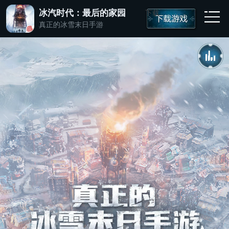
冰汽时代：最后的家园
下载
真正的冰雪末日手游
1、活动期间，通过完成任务获得抽奖机会，具体如下：
成功预约游戏 +1
iOS
安卓
联系人：
邀请好友预约游戏 +1（最多可邀请5个好友）
官网首页
手机号：
联系电话：
浏览玩家故事10秒 +1
邀请码：
邀请码：
8734851358
复制
复制